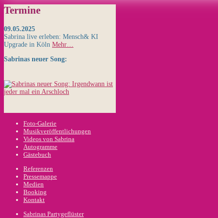
Termine
09.05.2025
Sabrina live erleben: Mensch& KI
Upgrade in Köln
Mehr…
Sabrinas neuer Song:
Foto-Galerie
Musikveröffentlichungen
Videos von Sabrina
Autogramme
Gästebuch
Referenzen
Pressemappe
Medien
Booking
Kontakt
Sabrinas Partygeflüster