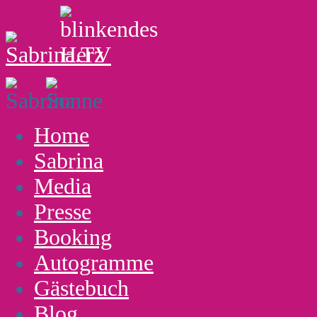
Home
Sabrina
Media
Presse
Booking
Autogramme
Gästebuch
Blog