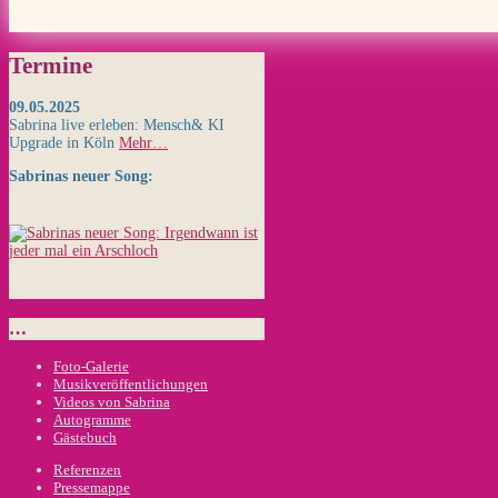
Termine
09.05.2025
Sabrina live erleben: Mensch& KI
Upgrade in Köln
Mehr…
Sabrinas neuer Song:
…
Foto-Galerie
Musikveröffentlichungen
Videos von Sabrina
Autogramme
Gästebuch
Referenzen
Pressemappe